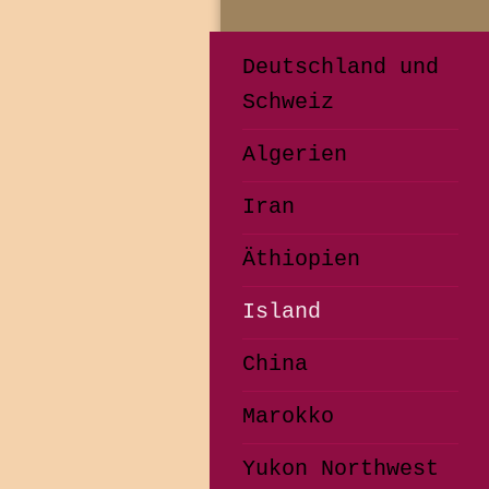
Deutschland und
Schweiz
Algerien
Iran
Äthiopien
Island
China
Marokko
Yukon Northwest